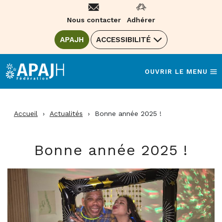
Aller
au
Nous contacter
Adhérer
contenu
ALLER SUR LE SITE DE LA FÉDÉRATION
APAJH
(OUVRE UNE NOUVELLE FENÊTRE)
ACCESSIBILITÉ
OUVRIR LE MENU
Accueil
›
Actualités
›
Bonne année 2025 !
Bonne année 2025 !