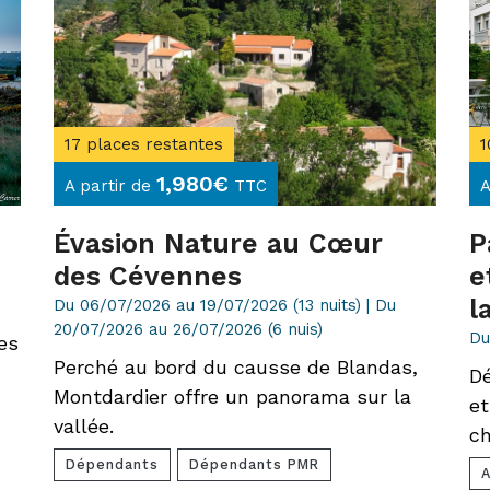
17 places restantes
1
1,980
€
A partir de
TTC
A
Évasion Nature au Cœur
P
des Cévennes
e
l
Du 06/07/2026 au 19/07/2026 (13 nuits) | Du
20/07/2026 au 26/07/2026 (6 nuis)
Du
es
Perché au bord du causse de Blandas,
Dé
Montdardier offre un panorama sur la
et
vallée.
ch
Dépendants
Dépendants PMR