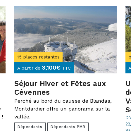
15 places restantes
p
3,100
€
A partir de
TTC
A
Séjour Hiver et Fêtes aux
U
Cévennes
d
V
Perché au bord du causse de Blandas,
e
Montdardier offre un panorama sur la
S
 !
vallée.
D’
22
Dépendants
Dépendants PMR
Sa