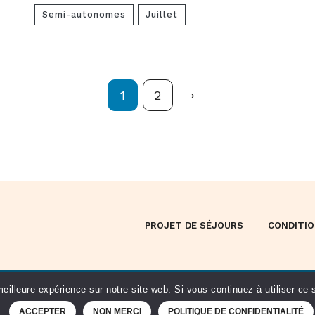
Semi-autonomes
Juillet
›
Page
1
Page
2
PROJET DE SÉJOURS
CONDITIO
Contactez-nous au
01 44 10 23 40
|
Service Accompagnement Loisirs
eilleure expérience sur notre site web. Si vous continuez à utiliser ce
ACCEPTER
NON MERCI
POLITIQUE DE CONFIDENTIALITÉ