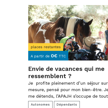
places restantes
0
€
A partir de
TTC
Envie de vacances qui me
ressemblent ?
Je profite pleinement d’un séjour sur
mesure, pensé pour mon bien-être. J
me détends, l’APAJH s’occupe de tout
Autonomes
Dépendants