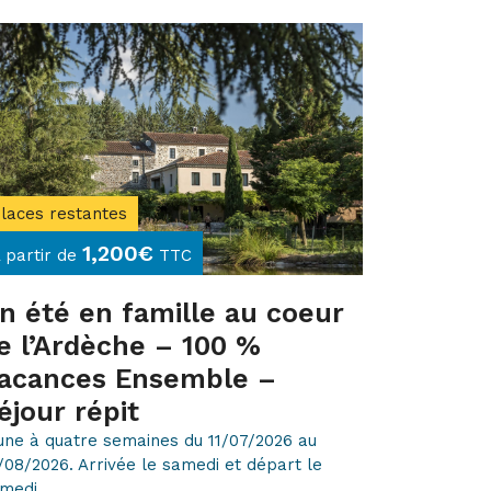
laces restantes
1,200
€
 partir de
TTC
n été en famille au coeur
e l’Ardèche – 100 %
acances Ensemble –
éjour répit
une à quatre semaines du 11/07/2026 au
/08/2026. Arrivée le samedi et départ le
medi.