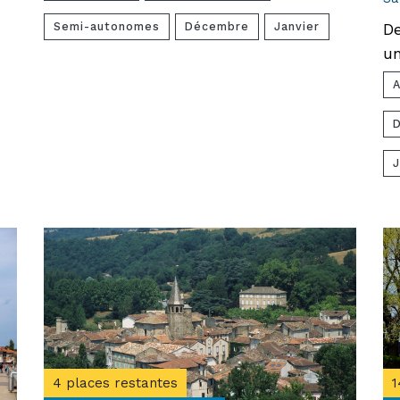
Semi-autonomes
Décembre
Janvier
De
u
J
4 places restantes
1