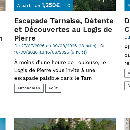
1,250
€
A partir de
TTC
A
Escapade Tarnaise, Détente
D
et Découvertes au Logis de
C
n
Pierre
Du
Du 27/07/2026 au 09/08/2026 (13 nuits) | Du
Pl
10/08/2026 au 16/08/2026 (6 nuits)
du
À moins d’une heure de Toulouse, le
re
Logis de Pierre vous invite à une
escapade paisible dans le Tarn
Autonomes
Août