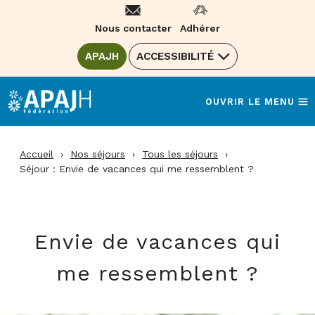
Aller
au
Nous contacter
Adhérer
contenu
ALLER SUR LE SITE DE LA FÉDÉRATION
APAJH
(OUVRE UNE NOUVELLE FENÊTRE)
ACCESSIBILITÉ
OUVRIR LE MENU
Accueil
›
Nos séjours
›
Tous les séjours
›
Séjour : Envie de vacances qui me ressemblent ?
Envie de vacances qui
me ressemblent ?