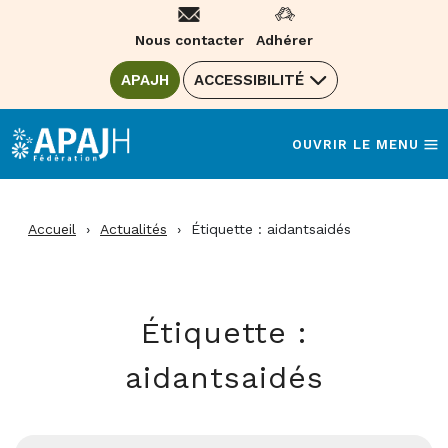
Aller
au
Nous contacter
Adhérer
contenu
ALLER SUR LE SITE DE LA FÉDÉRATION
APAJH
(OUVRE UNE NOUVELLE FENÊTRE)
ACCESSIBILITÉ
OUVRIR LE MENU
Accueil
›
Actualités
›
Étiquette :
aidantsaidés
Étiquette :
aidantsaidés