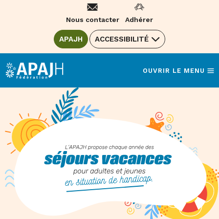
Aller
au
Nous contacter
Adhérer
contenu
ALLER SUR LE SITE DE LA FÉDÉRATION
APAJH
(OUVRE UNE NOUVELLE FENÊTRE)
ACCESSIBILITÉ
APAJH - HANDICAP VACANCES : S
OUVRIR LE MENU