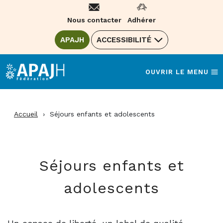
Aller
au
Nous contacter
Adhérer
contenu
ALLER SUR LE SITE DE LA FÉDÉRATION
APAJH
(OUVRE UNE NOUVELLE FENÊTRE)
ACCESSIBILITÉ
OUVRIR LE MENU
Accueil
›
Séjours enfants et adolescents
Séjours enfants et
adolescents