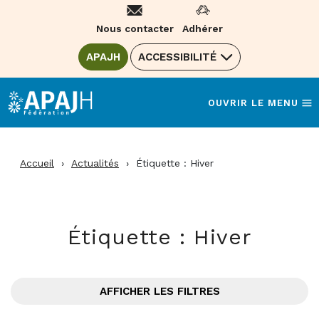
Aller
au
Nous contacter
Adhérer
contenu
ALLER SUR LE SITE DE LA FÉDÉRATION
APAJH
(OUVRE UNE NOUVELLE FENÊTRE)
ACCESSIBILITÉ
OUVRIR LE MENU
Accueil
›
Actualités
›
Étiquette :
Hiver
Étiquette :
Hiver
AFFICHER LES FILTRES